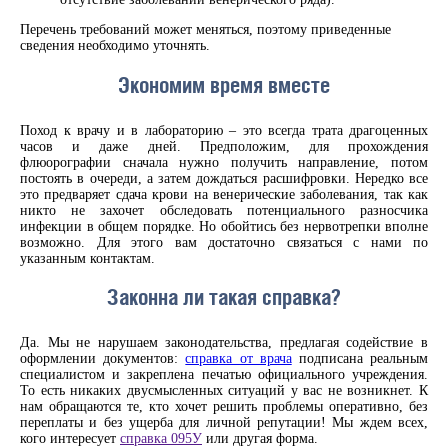
Перечень требований может меняться, поэтому приведенные
сведения необходимо уточнять.
Экономим время вместе
Поход к врачу и в лабораторию – это всегда трата драгоценных
часов и даже дней. Предположим, для прохождения
флюорографии сначала нужно получить направление, потом
постоять в очереди, а затем дождаться расшифровки. Нередко все
это предваряет сдача крови на венерические заболевания, так как
никто не захочет обследовать потенциального разносчика
инфекции в общем порядке. Но обойтись без нервотрепки вполне
возможно. Для этого вам достаточно связаться с нами по
указанным контактам.
Законна ли такая справка?
Да. Мы не нарушаем законодательства, предлагая содействие в
оформлении документов:
справка от врача
подписана реальным
специалистом и закреплена печатью официального учреждения.
То есть никаких двусмысленных ситуаций у вас не возникнет. К
нам обращаются те, кто хочет решить проблемы оперативно, без
переплаты и без ущерба для личной репутации! Мы ждем всех,
кого интересует
справка 095У
или другая форма.