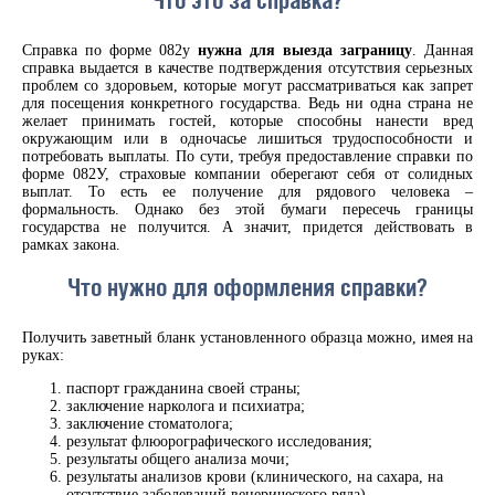
Что это за справка?
Справка по форме 082у
нужна для выезда заграницу
. Данная
справка выдается в качестве подтверждения отсутствия серьезных
проблем со здоровьем, которые могут рассматриваться как запрет
для посещения конкретного государства.
Ведь ни одна страна не
желает принимать гостей, которые способны нанести вред
окружающим или в одночасье лишиться трудоспособности и
потребовать выплаты. По сути, требуя предоставление справки по
форме 082У, страховые компании оберегают себя от солидных
выплат. То есть ее получение для рядового человека –
формальность. Однако без этой бумаги пересечь границы
государства не получится. А значит, придется действовать в
рамках закона.
Что нужно для оформления справки?
Получить заветный бланк установленного образца можно, имея на
руках:
паспорт гражданина своей страны;
заключение нарколога и психиатра;
заключение стоматолога;
результат флюорографического исследования;
результаты общего анализа мочи;
результаты анализов крови (клинического, на сахара, на
отсутствие заболеваний венерического ряда).