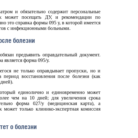
иатром и обязательно содержит персональные
нок может посещать ДУ, и рекомендации по
о это справка формы 095 у, в которой имеется
актов с инфекционными больными.
осле болезни
обязан предъявить оправдательный документ.
 является форма 095/у.
егося не только оправдывает пропуски, но и
 период восстановления после болезни (как
дней).
который единолично и единовременно может
олее чем на 10 дней; для увеличения срока
ельно форма 027/у (медицинская карта), а
к может только клинико-экспертная комиссия
тет о болезни