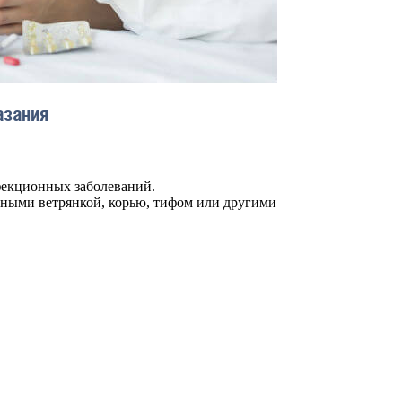
азания
фекционных заболеваний.
льными ветрянкой, корью, тифом или другими